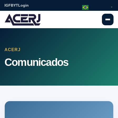
IG
FB
YT
Login
Portuguese
▼
ACERJ
Comunicados