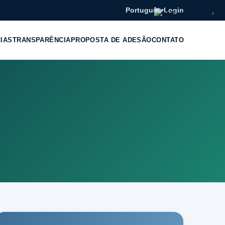
Português
•
Login
Portuguese
▼
CIAS
TRANSPARÊNCIA
PROPOSTA DE ADESÃO
CONTATO