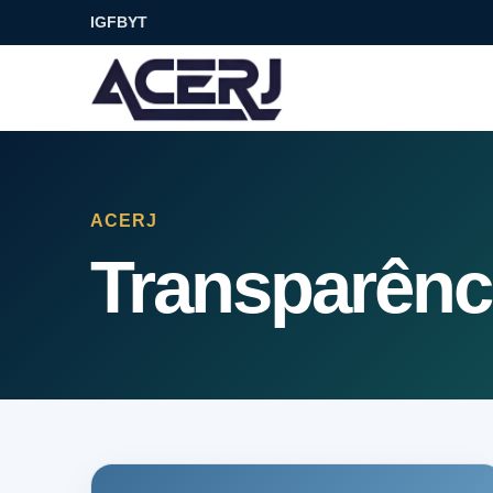
IG
FB
YT
ACERJ
Transparênc