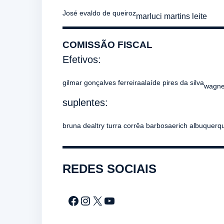
José evaldo de queiroz
marluci martins leite
COMISSÃO FISCAL
Efetivos:
gilmar gonçalves ferreira
alaíde pires da silva
wagner
suplentes:
bruna dealtry turra corrêa barbosa
erich albuquerq
REDES SOCIAIS