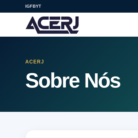
IG
FB
YT
ACERJ
Sobre Nós