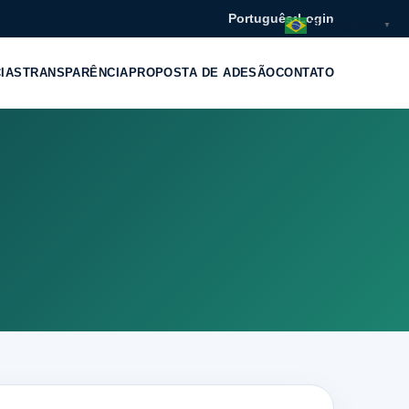
Português
•
Login
Portuguese
▼
CIAS
TRANSPARÊNCIA
PROPOSTA DE ADESÃO
CONTATO