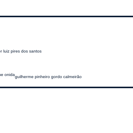
 luiz pires dos santos
ue onida
guilherme pinheiro gordo calmeirão