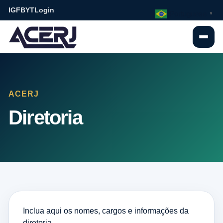
IG
FB
YT
Login
Portuguese
▼
ACERJ
Diretoria
Inclua aqui os nomes, cargos e informações da
diretoria.