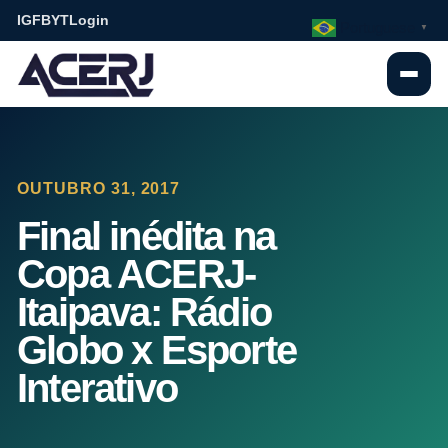
IG
FB
YT
Login
Portuguese
▼
OUTUBRO 31, 2017
Final inédita na
Copa ACERJ-
Itaipava: Rádio
Globo x Esporte
Interativo