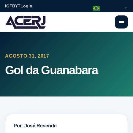
IG
FB
YT
Login
Portuguese
▼
AGOSTO 31, 2017
Gol da Guanabara
Por: José Resende