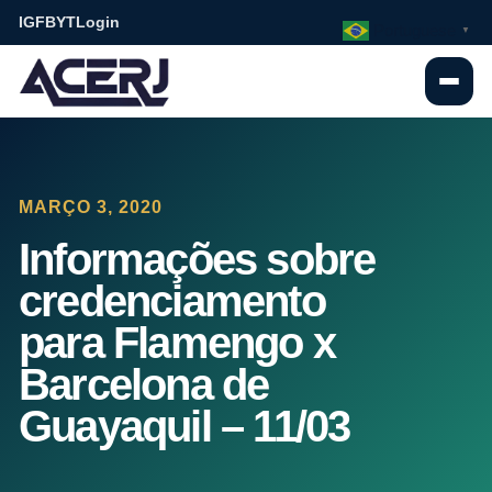
IG
FB
YT
Login
Portuguese
▼
MARÇO 3, 2020
Informações sobre
credenciamento
para Flamengo x
Barcelona de
Guayaquil – 11/03