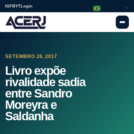
IG
FB
YT
Login
Portuguese
▼
SETEMBRO 26, 2017
Livro expõe
rivalidade sadia
entre Sandro
Moreyra e
Saldanha