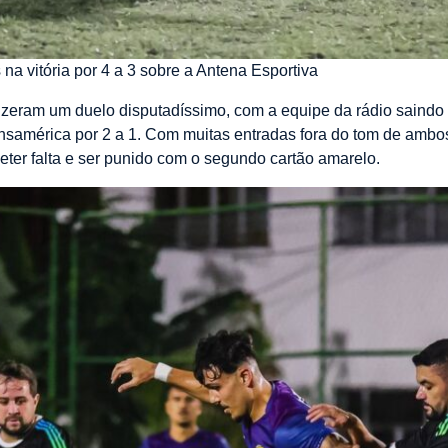
a vitória por 4 a 3 sobre a Antena Esportiva
izeram um duelo disputadíssimo, com a equipe da rádio saindo 
ansamérica por 2 a 1. Com muitas entradas fora do tom de ambos
ter falta e ser punido com o segundo cartão amarelo.