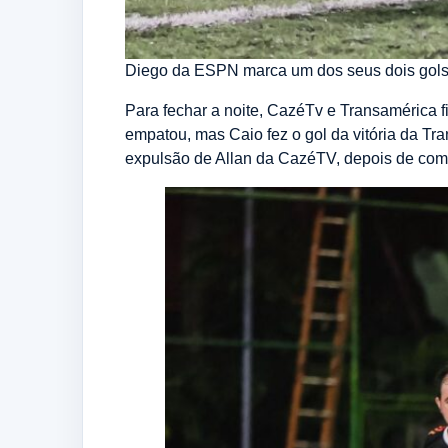
Diego da ESPN marca um dos seus dois gols n
Para fechar a noite, CazéTv e Transamérica f
empatou, mas Caio fez o gol da vitória da Tr
expulsão de Allan da CazéTV, depois de come