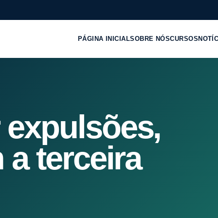
PÁGINA INICIAL
SOBRE NÓS
CURSOS
NOTÍ
 expulsões,
 a terceira