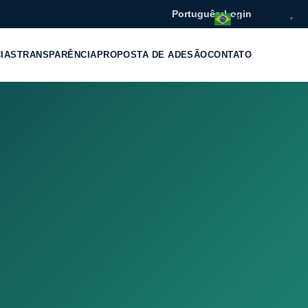
Português
•
Login
Portuguese
▼
CIAS
TRANSPARÊNCIA
PROPOSTA DE ADESÃO
CONTATO