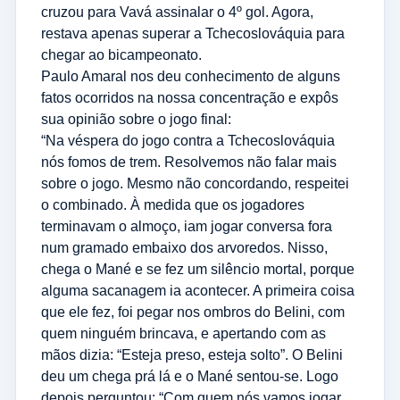
cruzou para Vavá assinalar o 4º gol. Agora,
restava apenas superar a Tchecoslováquia para
chegar ao bicampeonato.
Paulo Amaral nos deu conhecimento de alguns
fatos ocorridos na nossa concentração e expôs
sua opinião sobre o jogo final:
“Na véspera do jogo contra a Tchecoslováquia
nós fomos de trem. Resolvemos não falar mais
sobre o jogo. Mesmo não concordando, respeitei
o combinado. À medida que os jogadores
terminavam o almoço, iam jogar conversa fora
num gramado embaixo dos arvoredos. Nisso,
chega o Mané e se fez um silêncio mortal, porque
alguma sacanagem ia acontecer. A primeira coisa
que ele fez, foi pegar nos ombros do Belini, com
quem ninguém brincava, e apertando com as
mãos dizia: “Esteja preso, esteja solto”. O Belini
deu um chega prá lá e o Mané sentou-se. Logo
depois perguntou: “Com quem nós vamos jogar