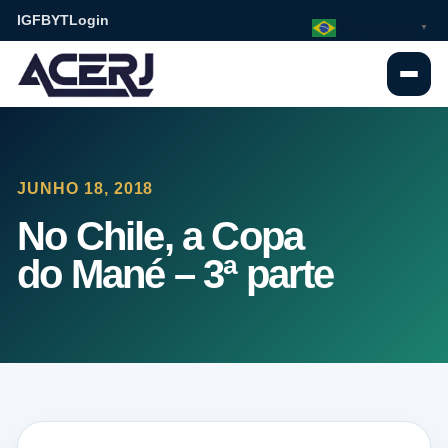
IG
FB
YT
Login
Portuguese
▼
JUNHO 18, 2018
No Chile, a Copa
do Mané – 3ª parte