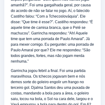
amanhã?”. Foi uma gargalhada geral, por causa
do acordo de não se falar no jogo. Aí, o falecido
Castilho falou: “Com a Tchecoslováquia”. Ele
disse: “Que time é esse?”. Castilho respondeu: “É
aquele time de camisa branca, que o Pelé se
machucou”. Garrincha respondeu: “Ah! Aquele
time que tem uma porrada de Paulo Amaral”. Já
para mexer comigo. Eu perguntei: uma porrada de
Paulo Amaral por que? Ele me respondeu: “São
todos grandes, fortes, mas não jogam merda
nenhuma.”
Garrincha jogou febril a final. Foi uma partida
maravilhosa. Os tchecos jogavam bem e nós
demos sorte do goleiro engolir um frango no
terceiro gol. Djalma Santos deu uma puxada de
costas, mandando a bola para a área, o goleiro
saiu, tocou na bola, o Sol na cara dele, largou e o
Vavá empurrou a bola para dentro do gol. Em 62,