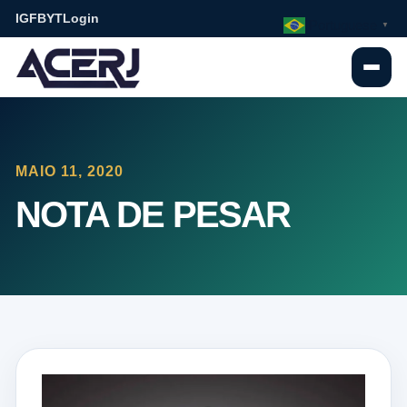
IG
FB
YT
Login
Portuguese
▼
MAIO 11, 2020
NOTA DE PESAR