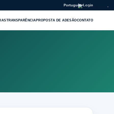
Português
•
Login
Portuguese
▼
CIAS
TRANSPARÊNCIA
PROPOSTA DE ADESÃO
CONTATO