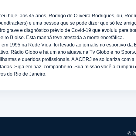
 hoje, aos 45 anos, Rodrigo de Oliveira Rodrigues, ou, Rodrig
oundtrackers) e uma pessoa que se pode dizer que só fez amigo
o grave e diagnóstico prévio de Covid-19 que evoluiu para tr
iro Bloise. Esta manhã teve atestada a morte encefálica.
 em 1995 na Rede Vida, foi levado ao jornalismo esportivo da
ativo, Rádio Globo e há um ano atuava na Tv Globo e no Sportv.
ilhantes e queridos profissionais. A ACERJ se solidariza com a
adas. Siga em paz, companheiro. Sua missão você a cumpriu 
vos do Rio de Janeiro.
© 2