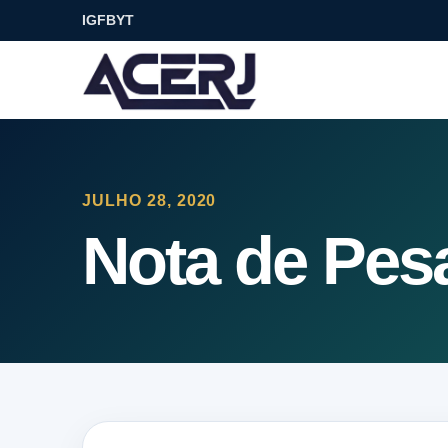
IG
FB
YT
JULHO 28, 2020
Nota de Pes