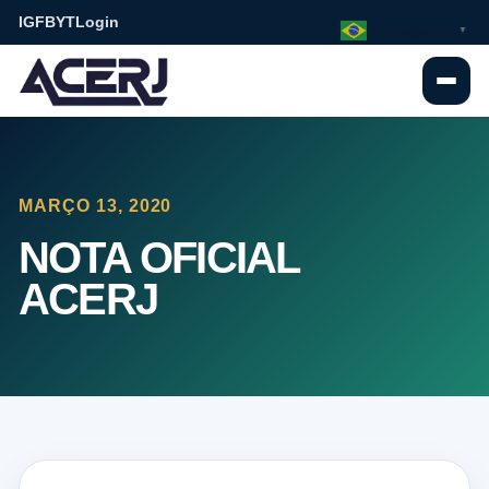
IG
FB
YT
Login
Portuguese
▼
MARÇO 13, 2020
NOTA OFICIAL
ACERJ