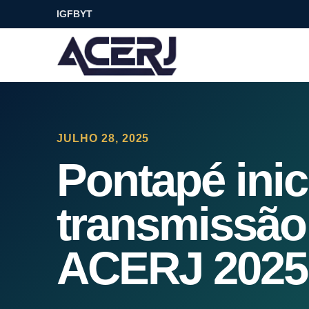
IG
FB
YT
JULHO 28, 2025
Pontapé inic
transmissão
ACERJ 2025