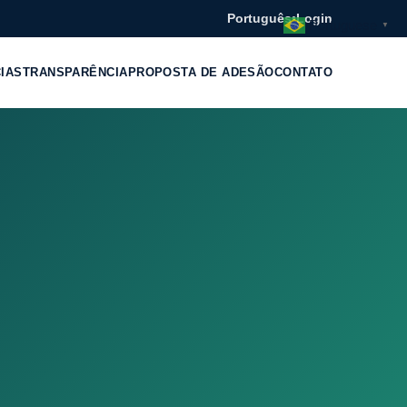
Português
•
Login
Portuguese
▼
CIAS
TRANSPARÊNCIA
PROPOSTA DE ADESÃO
CONTATO