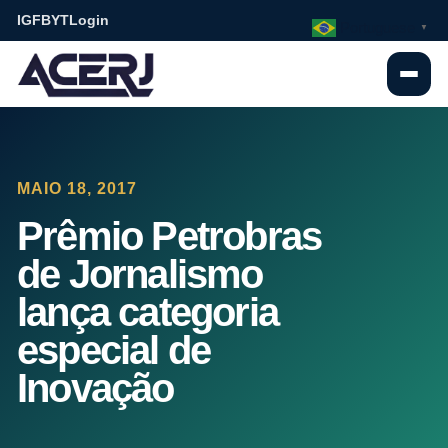
IG
FB
YT
Login
Portuguese
▼
MAIO 18, 2017
Prêmio Petrobras
de Jornalismo
lança categoria
especial de
Inovação