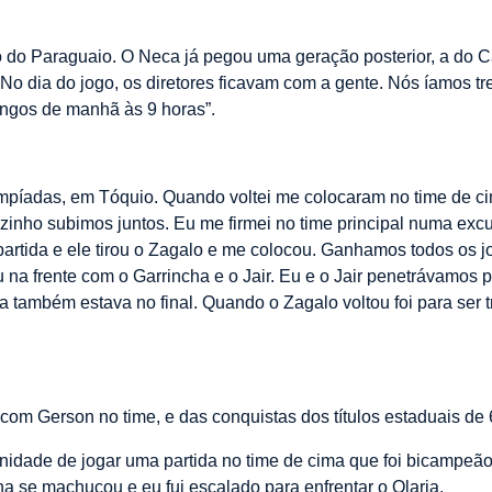
 do Paraguaio. O Neca já pegou uma geração posterior, a do C
 No dia do jogo, os diretores ficavam com a gente. Nós íamos t
ngos de manhã às 9 horas”.
mpíadas, em Tóquio. Quando voltei me colocaram no time de cim
zinho subimos juntos. Eu me firmei no time principal numa excurs
rtida e ele tirou o Zagalo e me colocou. Ganhamos todos os jogo
na frente com o Garrincha e o Jair. Eu e o Jair penetrávamos p
a também estava no final. Quando o Zagalo voltou foi para ser 
á com Gerson no time, e das conquistas dos títulos estaduais de 
nidade de jogar uma partida no time de cima que foi bicampeão.
cha se machucou e eu fui escalado para enfrentar o Olaria.