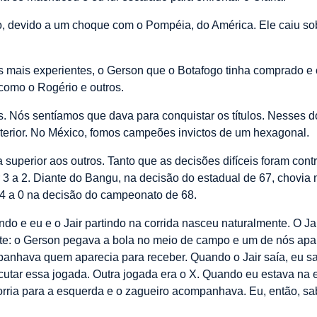
, devido a um choque com o Pompéia, do América. Ele caiu sobr
s mais experientes, o Gerson que o Botafogo tinha comprado e
como o Rogério e outros.
es. Nós sentíamos que dava para conquistar os títulos. Nesses
terior. No México, fomos campeões invictos de um hexagonal.
 superior aos outros. Tanto que as decisões difíceis foram co
 3 a 2. Diante do Bangu, na decisão do estadual de 67, chovia
 4 a 0 na decisão do campeonato de 68.
o e eu e o Jair partindo na corrida nasceu naturalmente. O Ja
te: o Gerson pegava a bola no meio de campo e um de nós apar
panhava quem aparecia para receber. Quando o Jair saía, eu sa
ecutar essa jogada. Outra jogada era o X. Quando eu estava na
orria para a esquerda e o zagueiro acompanhava. Eu, então, sab