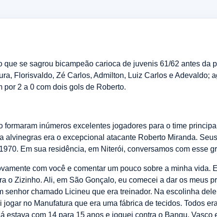
que se sagrou bicampeão carioca de juvenis 61/62 antes da par
ra, Florisvaldo, Zé Carlos, Admilton, Luiz Carlos e Adevaldo;
m por 2 a 0 com dois gols de Roberto.
o formaram inúmeros excelentes jogadores para o time princip
 alvinegras era o excepcional atacante Roberto Miranda. Seus 
1970. Em sua residência, em Niterói, conversamos com esse gra
novamente com você e comentar um pouco sobre a minha vida.
a o Zizinho. Ali, em São Gonçalo, eu comecei a dar os meus pr
enhor chamado Licineu que era treinador. Na escolinha dele in
 jogar no Manufatura que era uma fábrica de tecidos. Todos eram
. Já estava com 14 para 15 anos e joguei contra o Bangu, Vasc