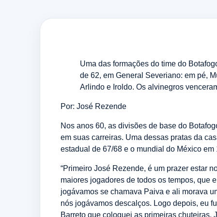
Uma das formações do time do Botafogo 
de 62, em General Severiano: em pé, Mu
Arlindo e Iroldo. Os alvinegros vencera
Por: José Rezende
Nos anos 60, as divisões de base do Botafog
em suas carreiras. Uma dessas pratas da casa
estadual de 67/68 e o mundial do México em 
“Primeiro José Rezende, é um prazer estar 
maiores jogadores de todos os tempos, que er
jogávamos se chamava Paiva e ali morava um s
nós jogávamos descalços. Logo depois, eu fui
Barreto que coloquei as primeiras chuteiras