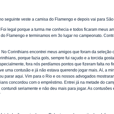
no seguinte veste a camisa do Flamengo e depois vai para São
. Foi legal porque a turma me conhecia e todos ficaram meus amig
ro do Flamengo e terminamos em 3o lugar no campeonato. Contra 
s. No Corinthians encontrei meus amigos que foram da seleção c
inthians, porque fazia gols, sempre fui raçudo e a torcida gos
ecialmente, fora nós perdíamos pontos que fizeram falta no fi
ve uma contusão e já não estava querendo jogar mais. Aí, a mi
ou parar aqui. Vim para o Rio e os nossos advogados mostraram
thians concordou com o empréstimo. Entrei já na metade do cam
e contundi seriamente e não deu mais para jogar. As contusões
”