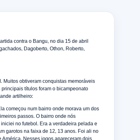
tida contra o Bangu, no dia 15 de abril
 agachados, Dagoberto, Othon, Roberto,
al. Muitos obtiveram conquistas memoráveis
principais títulos foram o bicampeonato
nde artilheiro:
 Ela começou num bairro onde morava um dos
imeiros passos. O bairro onde nós
iciei no futebol. Era a verdadeira pelada e
 garotos na faixa de 12, 13 anos. Foi ali no
o e América. Nesses jogos apareceram dois