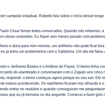
ser campeão estadual. Roberto fala sobre o início desse longo p
, Paulo César fomos todos convocados. Quando nós voltamos, a 
m várias contusões. Eu fiquei seis meses parado com problema
lheiro e dizia para mim mesmo, um artilheiro não pode ficar fo
u já tinha um probleminha com o Saldanha. Um dia ele falou al
aram o Jerônimo Bastos e o Antônio do Passo. O treino tinha 
am perto do alambrado e conversaram com o Zagalo uns cinco 
nda, respondi: o treino começou agora porque eu vou sair. Ele re
ente estava acontecendo. Os repórteres ficaram nos olhando e o 
uerendo entrar no vestiário e quando conseguiram me pergunta
visou que eu já treinaria no dia seguinte. Comecei a fazer gols