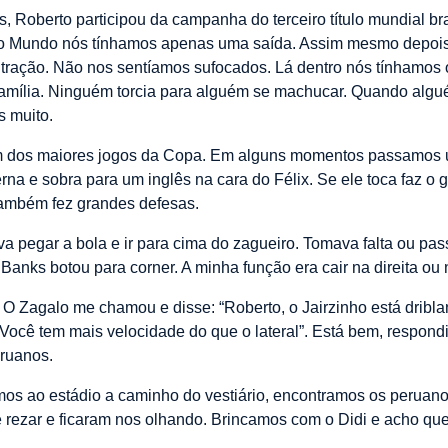
 Roberto participou da campanha do terceiro título mundial bra
a do Mundo nós tínhamos apenas uma saída. Assim mesmo depoi
ntração. Não nos sentíamos sufocados. Lá dentro nós tínhamos 
família. Ninguém torcia para alguém se machucar. Quando algu
s muito.
oi um dos maiores jogos da Copa. Em alguns momentos passamos
 perna e sobra para um inglês na cara do Félix. Se ele toca faz o
também fez grandes defesas.
va pegar a bola e ir para cima do zagueiro. Tomava falta ou pas
 e Banks botou para corner. A minha função era cair na direita
. O Zagalo me chamou e disse: “Roberto, o Jairzinho está dribla
Você tem mais velocidade do que o lateral”. Está bem, respondi. 
ruanos.
os ao estádio a caminho do vestiário, encontramos os peruano
e rezar e ficaram nos olhando. Brincamos com o Didi e acho q