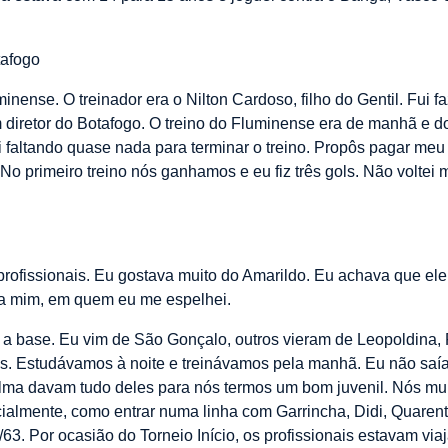
tafogo
minense. O treinador era o Nilton Cardoso, filho do Gentil. Fui f
m diretor do Botafogo. O treino do Fluminense era de manhã e d
ei faltando quase nada para terminar o treino. Propôs pagar meu
 No primeiro treino nós ganhamos e eu fiz três gols. Não voltei
 profissionais. Eu gostava muito do Amarildo. Eu achava que ele
ra mim, em quem eu me espelhei.
a base. Eu vim de São Gonçalo, outros vieram de Leopoldina, R
. Estudávamos à noite e treinávamos pela manhã. Eu não saía 
lma davam tudo deles para nós termos um bom juvenil. Nós muit
ecialmente, como entrar numa linha com Garrincha, Didi, Quare
63. Por ocasião do Torneio Início, os profissionais estavam via