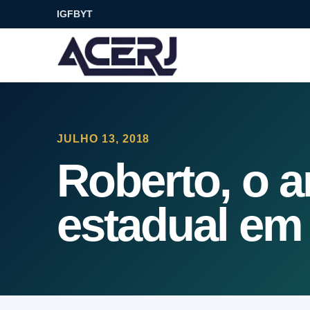
IG
FB
YT
JULHO 13, 2018
Roberto, o ar
estadual em