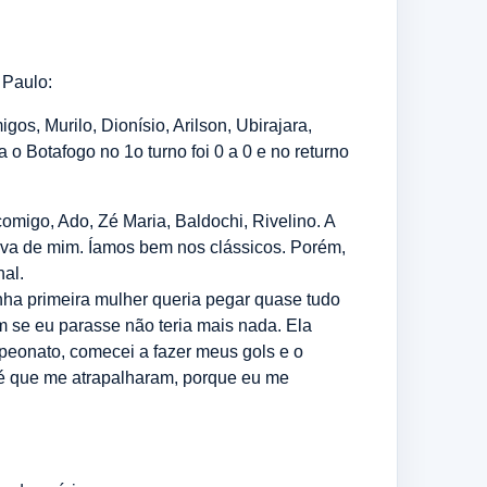
 Paulo:
os, Murilo, Dionísio, Arilson, Ubirajara,
o Botafogo no 1o turno foi 0 a 0 e no returno
omigo, Ado, Zé Maria, Baldochi, Rivelino. A
tava de mim. Íamos bem nos clássicos. Porém,
nal.
nha primeira mulher queria pegar quase tudo
 se eu parasse não teria mais nada. Ela
peonato, comecei a fazer meus gols e o
 é que me atrapalharam, porque eu me