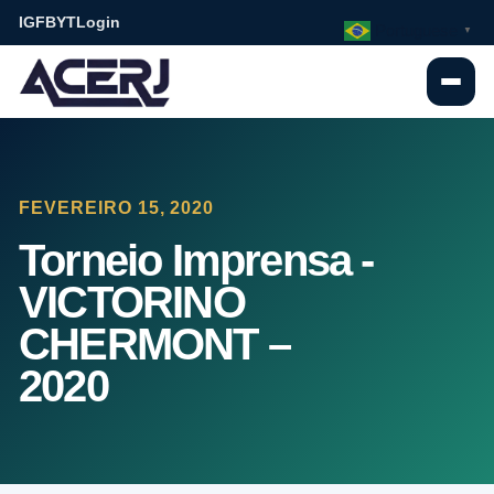
IG
FB
YT
Login
Portuguese
▼
FEVEREIRO 15, 2020
Torneio Imprensa -
VICTORINO
CHERMONT –
2020