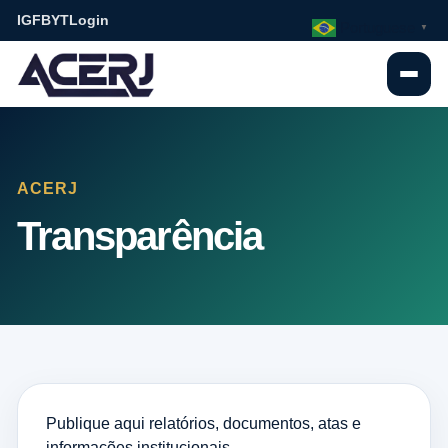
IG
FB
YT
Login
Portuguese
▼
ACERJ
Transparência
Publique aqui relatórios, documentos, atas e
informações institucionais.