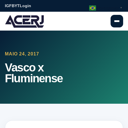
IG
FB
YT
Login
Portuguese
▼
MAIO 24, 2017
Vasco x
Fluminense